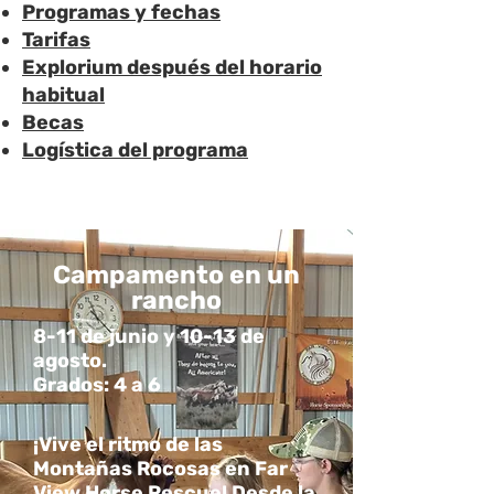
Programas y fechas
Tarifas
Explorium después del horario
habitual
Becas
Logística del programa
Campamento en un
rancho
8-11 de junio y 10-13 de
agosto.
Grados: 4 a 6
¡Vive el ritmo de las
Montañas Rocosas en Far
View Horse Rescue! Desde la