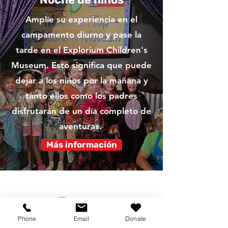
Amplíe su experiencia en el
campamento diurno y pase la
tarde en el Explorium Children's
Museum. Esto significa que puede
dejar a los niños por la mañana y
tanto ellos como los padres
disfrutarán de un día completo de
aventuras.
Más información
Becas
Phone
Email
Donate
Mountain Top Explorium