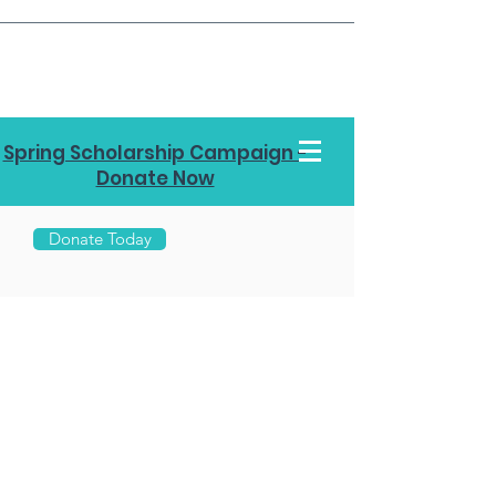
Spring Scholarship Campaign -
Donate Now
Donate Today
Call Us
970-
453-
7878