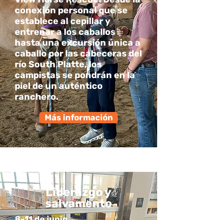
conexión personal que se
establece al cepillar y
entrenar a los caballos
hasta una excursión única a
caballo por las cabeceras del
río South Platte, los
campistas se pondrán en la
piel de un auténtico
ranchero.
Más información
Liderazgo y
salvamento
8-11 de junio