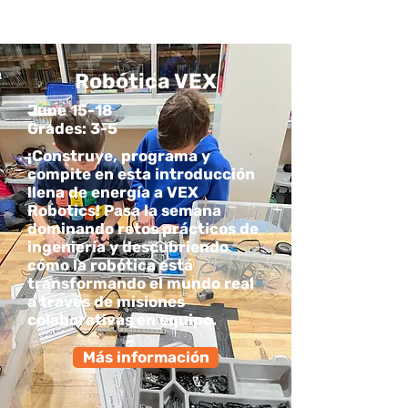
Robótica VEX
June 15-18
Grades: 3-5
¡Construye, programa y
compite en esta introducción
llena de energía a VEX
Robotics! Pasa la semana
dominando retos prácticos de
ingeniería y descubriendo
cómo la robótica está
transformando el mundo real
a través de misiones
colaborativas en equipo.
Más información