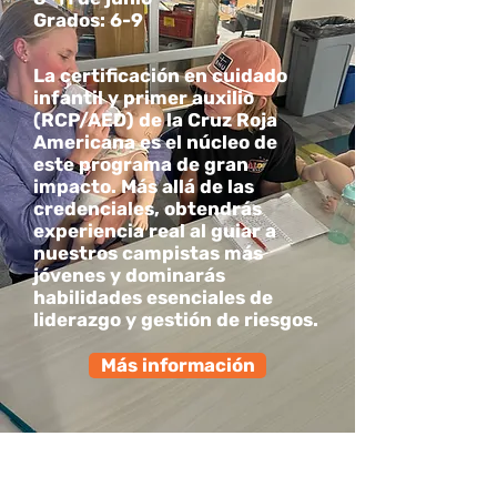
Grados: 6-9
La certificación en cuidado
infantil y primer auxilio
(RCP/AED) de la Cruz Roja
Americana es el núcleo de
este programa de gran
impacto. Más allá de las
credenciales, obtendrás
experiencia real al guiar a
nuestros campistas más
jóvenes y dominarás
habilidades esenciales de
liderazgo y gestión de riesgos.
Más información