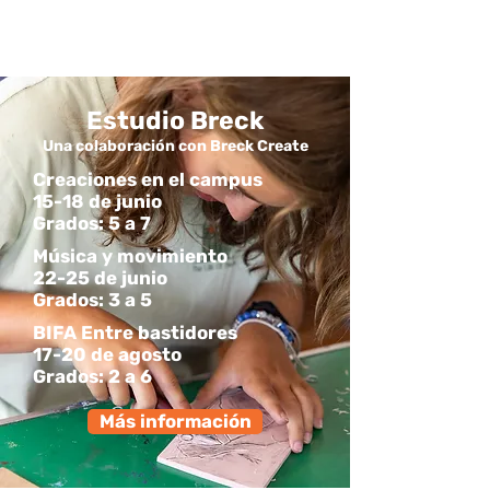
Estudio Breck
Una colaboración con Breck Create
Creaciones en el campus
15-18 de junio
Grados: 5 a 7
Música y movimiento
22-25 de junio
Grados: 3 a 5
BIFA Entre bastidores
17-20 de agosto
Grados: 2 a 6
Más información